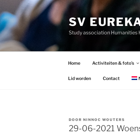
Ga
naar
SV EUREK
de
inhoud
Study association Humanitie
Home
Activiteiten & foto’s
Lid worden
Contact
GEPLAATST
DOOR
NINNOC WOUTERS
OP
29-06-2021 Woens