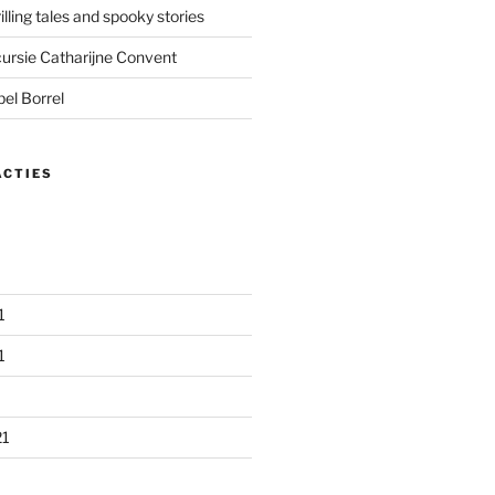
lling tales and spooky stories
ursie Catharijne Convent
el Borrel
ACTIES
1
1
21