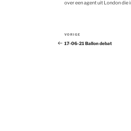
over een agent uit London die 
Bericht
Vorig
VORIGE
navigatie
bericht
17-06-21 Ballon debat