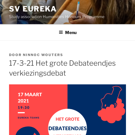
Ga
SV EUREKA
naar
Study association Humanities Honours Programme
de
inhoud
Menu
GEPLAATST
DOOR
NINNOC WOUTERS
OP
17-3-21 Het grote Debateendjes
verkiezingsdebat