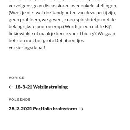
vervolgens gaan discussieren over enkele stellingen.
(Weet je niet wat de standpunten van deze partij zijn,
geen probleem, we geven je een spiekbriefje met de
belangrijkste punten erop.) Wordt je een echte Bij1-
linkiewinkie of maak je herrie voor Thierry? We gaan
het zien met het grote Debateendjes
verkiezingsdebat!
Bericht
Vorig
VORIGE
navigatie
bericht
18-3-21 Welzijnstraining
Volgend
VOLGENDE
bericht
25-2-2021 Portfolio brainstorm