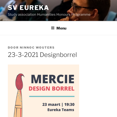
Ga
SV EUREKA
naar
Study association Humanities Honours Programme
de
inhoud
Menu
GEPLAATST
DOOR
NINNOC WOUTERS
OP
23-3-2021 Designborrel