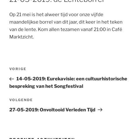
Op 21 mei is het alweer tijd voor onze vijfde
maandelijkse borrel van dit jaar, dit keer in het teken
van de lente. Kom allen tezamen vanaf 21:00 in Café
Marktzicht.
Bericht
Vorig
VORIGE
navigatie
bericht
14-05-2019: Eurekavisie: een cultuurhistorische
bespreking van het Songfestival
Volgend
VOLGENDE
bericht
27-05-2019: Onvoltooid Verleden Tijd