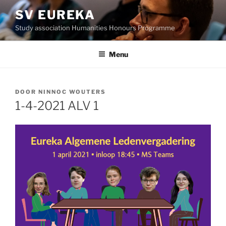
Ga
SV EUREKA
naar
Study association Humanities Honours Programme
de
inhoud
Menu
GEPLAATST
DOOR
NINNOC WOUTERS
OP
1-4-2021 ALV 1